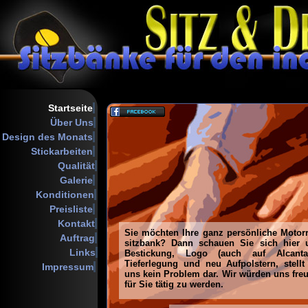
Startseite
Über Uns
Design des Monats
Stickarbeiten
Qualität
Galerie
Konditionen
Preisliste
Kontakt
Auftrag
Links
Impressum